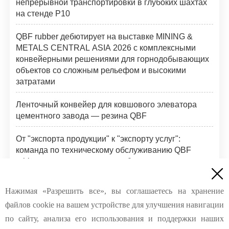
непрерывной транспортировки в глубоких шахтах
на стенде P10
QBF rubber дебютирует на выставке MINING &
METALS CENTRAL ASIA 2026 с комплексными
конвейерными решениями для горнодобывающих
объектов со сложным рельефом и высокими
затратами
Ленточный конвейер для ковшового элеватора
цементного завода — резина QBF
От "экспорта продукции" к "экспорту услуг":
команда по техническому обслуживанию QBF
rubber завершает инспекции боковых стенок

конвейерных лент в России
Нажимая «Разрешить все», вы соглашаетесь на хранение
Компания QBF Rubber проводит практическое
файлов cookie на вашем устройстве для улучшения навигации
обучение по соединению высокопрочной стальной
кордной ленты
по сайту, анализа его использования и поддержки наших