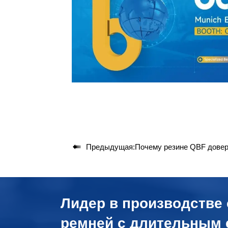

Предыдущая:
Почему резине QBF доверяют при производстве боковин с 
Лидер в производстве
ремней с длительным