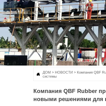
Посмотреть больше
ДОМ
>
НОВОСТИ
>
Компания QBF Ru

системы
Компания QBF Rubber при
новыми решениями для 