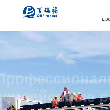
ДО
Професси
конвейер
