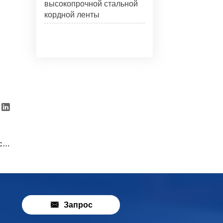
высокопрочной стальной
кордной ленты

м²

Запрос