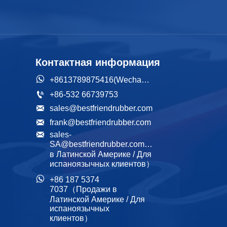
Контактная информация

+8613789875416(Wechat/WhatsApp)

+86-532 66739753

sales@bestfriendrubber.com

frank@bestfriendrubber.com

sales-
SA@bestfriendrubber.com（Продажи 
в Латинской Америке / Для 
испаноязычных клиентов）

+86 187 5374 
7037（Продажи в 
Латинской Америке / Для 
испаноязычных 
клиентов）