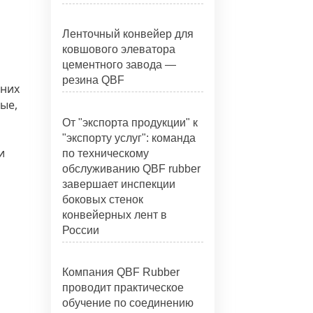
Ленточный конвейер для
ковшового элеватора
цементного завода —
резина QBF
дних
ые,
От "экспорта продукции" к
"экспорту услуг": команда
и
по техническому
обслуживанию QBF rubber
завершает инспекции
боковых стенок
конвейерных лент в
России
Компания QBF Rubber
проводит практическое
обучение по соединению