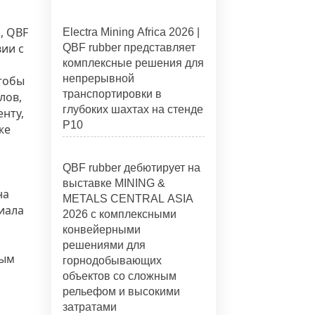
, QBF
Electra Mining Africa 2026 |
вии с
QBF rubber представляет
комплексные решения для
непрерывной
тобы
транспортировки в
лов,
глубоких шахтах на стенде
нту,
P10
же
QBF rubber дебютирует на
выставке MINING &
на
METALS CENTRAL ASIA
иала
2026 с комплексными
конвейерными
решениями для
ным
горнодобывающих
объектов со сложным
рельефом и высокими
затратами