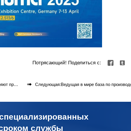
Потрясающий! Поделиться с:



крутым уклоном?
Следующая:
Ведущая в мире база по производству боковых ремней - годовая мощность превысила 100 000 
 специализированных
 сроком службы