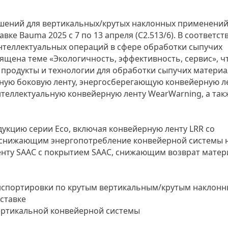
ений для вертикальных/крутых наклонных применений
вке Bauma 2025 с 7 по 13 апреля (C2.513/6). В соответст
нтеллектуальных операций в сфере обработки сыпучих
ящена теме «Экологичность, эффективность, сервис», ч
родукты и технологии для обработки сыпучих материа
ную боковую ленту, энергосберегающую конвейерную ле
теллектуальную конвейерную ленту WearWarning, а так
укцию серии Eco, включая конвейерную ленту LRR со
снижающим энергопотребление конвейерной системы 
енту SAAC с покрытием SAAC, снижающим возврат матер
нспортировки по крутым вертикальным/крутым наклон
ставке
ртикальной конвейерной системы