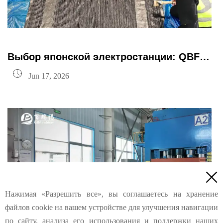
Выбор японской электростанции: QBF
rubber Sidewall Conveyor Belt

Jun 17, 2026

Нажимая «Разрешить все», вы соглашаетесь на хранение
файлов cookie на вашем устройстве для улучшения навигации
по сайту, анализа его использования и поддержки наших