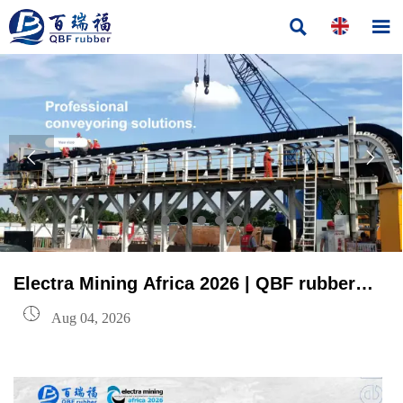




Electra Mining Africa 2026 | QBF rubber
представляет комплексные решения для

Aug 04, 2026
непрерывной транспортировки в
глубоких шахтах на стенде P10