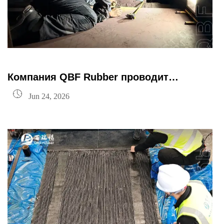
Компания QBF Rubber проводит
практическое обучение по соединению

Jun 24, 2026
высокопрочной стальной кордной ленты