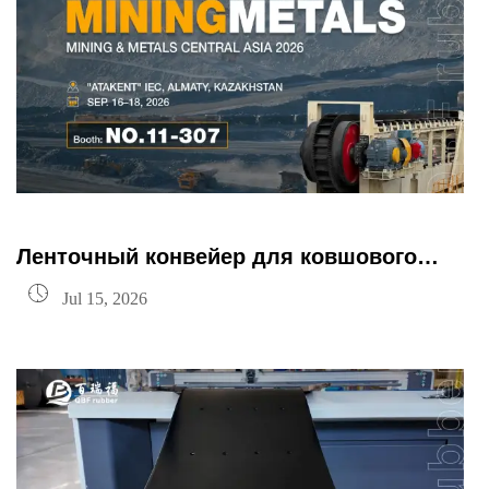
Ленточный конвейер для ковшового
элеватора цементного завода — резина

Jul 15, 2026
QBF