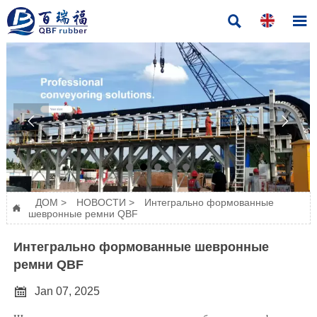




ДОМ
>
НОВОСТИ
>
Интегрально формованные

шевронные ремни QBF
Интегрально формованные шевронные
ремни QBF

Jan 07, 2025