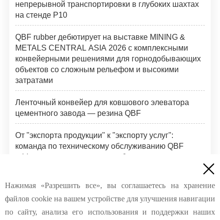
непрерывной транспортировки в глубоких шахтах
на стенде P10
QBF rubber дебютирует на выставке MINING &
METALS CENTRAL ASIA 2026 с комплексными
конвейерными решениями для горнодобывающих
объектов со сложным рельефом и высокими
затратами
Ленточный конвейер для ковшового элеватора
цементного завода — резина QBF
От "экспорта продукции" к "экспорту услуг":
команда по техническому обслуживанию QBF
rubber завершает инспекции боковых стенок

конвейерных лент в России
Нажимая «Разрешить все», вы соглашаетесь на хранение
Компания QBF Rubber проводит практическое
файлов cookie на вашем устройстве для улучшения навигации
обучение по соединению высокопрочной стальной
кордной ленты
по сайту, анализа его использования и поддержки наших