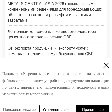
METALS CENTRAL ASIA 2026 с комплексными
конвейерными решениями для горнодобывающих
объектов со сложным рельефом и высокими
затратами
Ленточный конвейер для ковшового элеватора
цементного завода — резина QBF
От "экспорта продукции" к "экспорту услуг":
команда по техническому обслуживанию QBF
rubber завершает инспекции боковых стенок

конвейерных лент в России
Нажимая «Разрешить все», вы соглашаетесь на хранение
Компания QBF Rubber проводит практическое
файлов cookie на вашем устройстве для улучшения навигации
обучение по соединению высокопрочной стальной
кордной ленты
по сайту, анализа его использования и поддержки наших
маркетинговых мероприятий.
Пользовательские
Принять все
Отклонить все