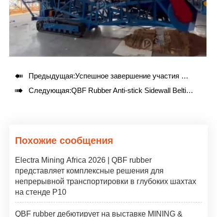

Предыдущая:
Успешное завершение участия QBF rubber в выставке MiningWorld Russia 2025

Следующая:
QBF Rubber Anti-stick Sidewall Belting помогает в строительстве тоннелей в Шэньчжэне
Похожие сообщения
Electra Mining Africa 2026 | QBF rubber
представляет комплексные решения для
непрерывной транспортировки в глубоких шахтах
на стенде P10
QBF rubber дебютирует на выставке MINING &