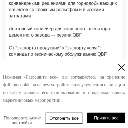
конвейерными решениями для горнодобывающих
объектов со сложным рельефом и высокими
затратами
Ленточный конвейер для ковшового элеватора
цементного завода — резина QBF
От "экспорта продукции" к "экспорту услуг":
команда по техническому обслуживанию QBF
rubber завершает инспекции боковых стенок

конвейерных лент в России
Нажимая «Разрешить все», вы соглашаетесь на хранение
Компания QBF Rubber проводит практическое
файлов cookie на вашем устройстве для улучшения навигации
обучение по соединению высокопрочной стальной
кордной ленты
по сайту, анализа его использования и поддержки наших
маркетинговых мероприятий.
Пользовательские
Принять все
Отклонить все
настройки